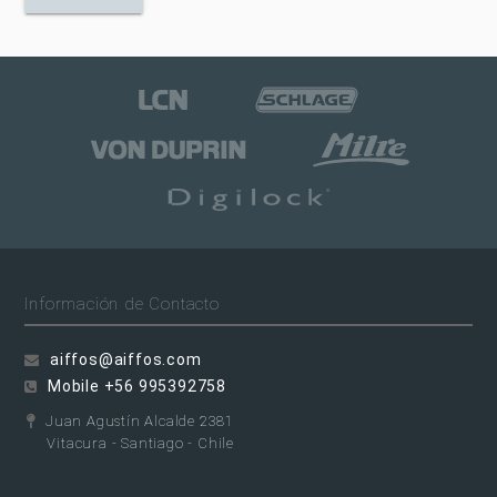
Información de Contacto
aiffos@aiffos.com
Mobile +56 995392758
Juan Agustín Alcalde 2381
Vitacura - Santiago - Chile