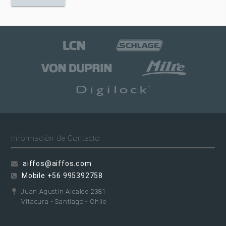
Información de Contacto
aiffos@aiffos.com
Mobile +56 995392758
Juan Agustín Alcalde 2381
Vitacura - Santiago - Chile