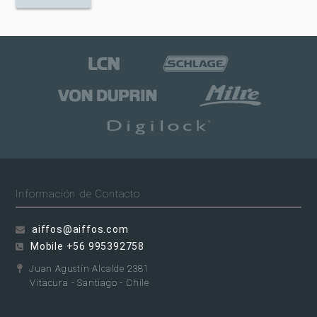
Información de Contacto
aiffos@aiffos.com
Mobile +56 995392758
Juan Agustín Alcalde 2381
Vitacura - Santiago - Chile