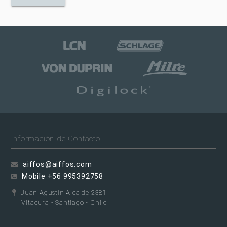
Información de Contacto
aiffos@aiffos.com
Mobile +56 995392758
Juan Agustín Alcalde 2381
Vitacura - Santiago - Chile