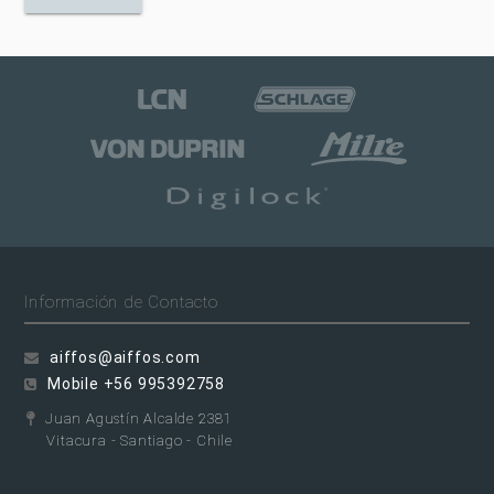
Información de Contacto
aiffos@aiffos.com
Mobile +56 995392758
Juan Agustín Alcalde 2381
Vitacura - Santiago - Chile